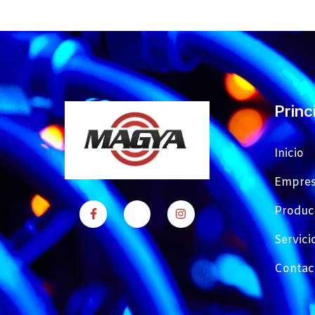
Princ
Inicio
Empre
Produc
Servici
Contac