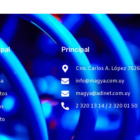
ipal
Principal
Cno. Carlos A. López 7626
info@magya.com.uy
sa
magya@adinet.com.uy
tos
2 320 13 14 / 2 320 01 50
os
to