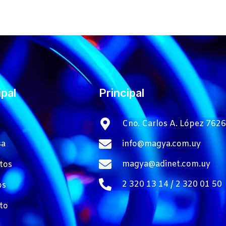
ipal
Principal
Cno. Carlos A. López 7626
info@magya.com.uy
sa
magya@adinet.com.uy
tos
2 320 13 14 / 2 320 01 50
os
to