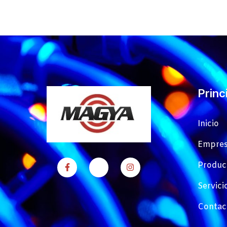
Princ
Inicio
Empre
Produc
Servici
Contac