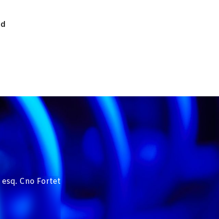
ed
 esq. Cno Fortet