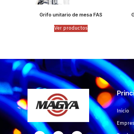
Grifo unitario de mesa FAS
G
Ver productos
Princ
Inicio
Empre