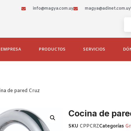
info@magya.com.uy
magya@adinet.com.uy
EMPRESA
PRODUCTOS
SERVICIOS
DÓ
ina de pared Cruz
Cocina de pare
SKU
CPPCRZ
Categorías
Gr