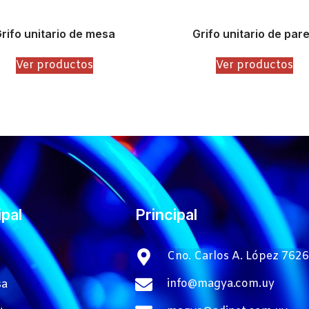
rifo unitario de mesa
Grifo unitario de par
Ver productos
Ver productos
ipal
Principal
Cno. Carlos A. López 7626
info@magya.com.uy
sa