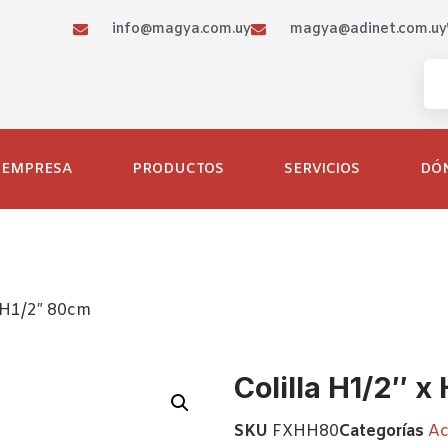
info@magya.com.uy
magya@adinet.com.uy
EMPRESA
PRODUCTOS
SERVICIOS
DÓ
x H1/2″ 80cm
Colilla H1/2″ 
SKU
FXHH80
Categorías
Ac