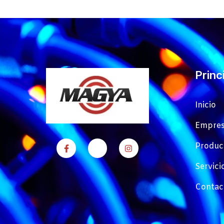
Princ
Inicio
Empre
Produc
Servici
Contac