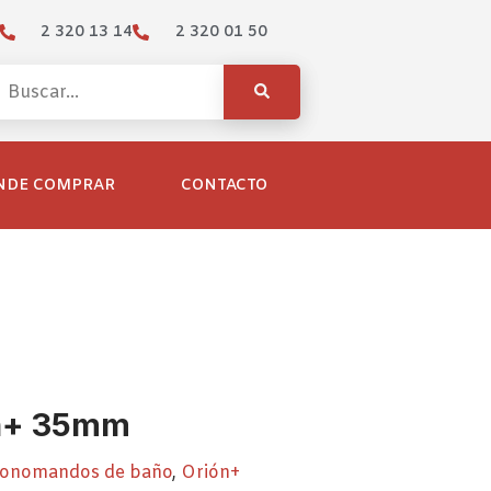
2 320 13 14
2 320 01 50
NDE COMPRAR
CONTACTO
ón+ 35mm
onomandos de baño
,
Orión+