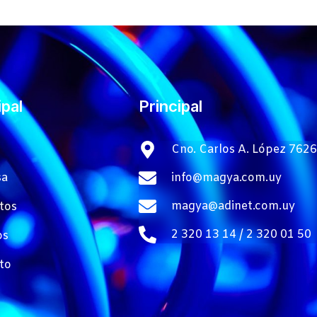
ipal
Principal
Cno. Carlos A. López 7626
info@magya.com.uy
sa
magya@adinet.com.uy
tos
2 320 13 14 / 2 320 01 50
os
to