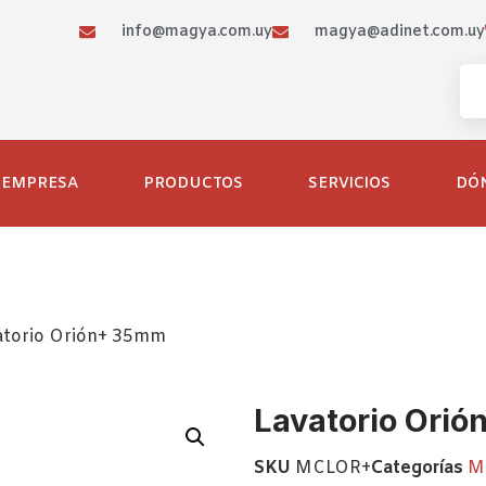
info@magya.com.uy
magya@adinet.com.uy
EMPRESA
PRODUCTOS
SERVICIOS
DÓ
atorio Orión+ 35mm
Lavatorio Ori
SKU
MCLOR+
Categorías
M