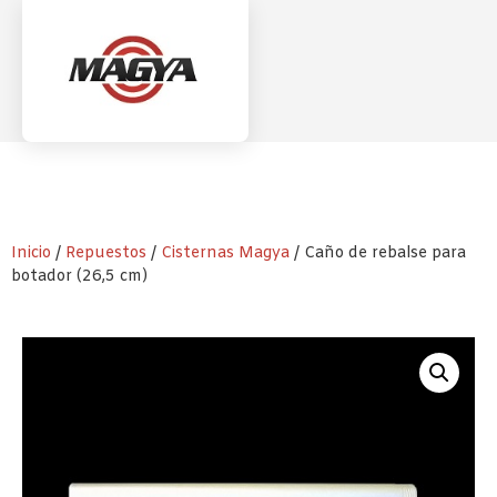
Inicio
/
Repuestos
/
Cisternas Magya
/ Caño de rebalse para
botador (26,5 cm)