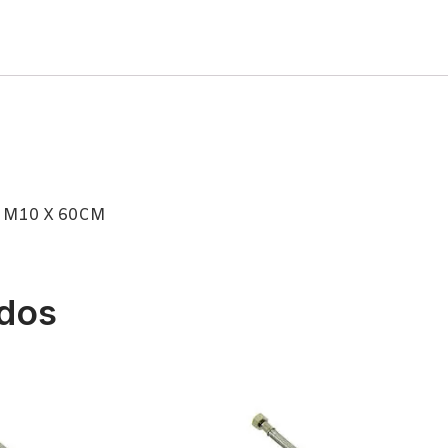
 M10 X 60CM
ados