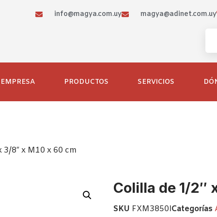
info@magya.com.uy
magya@adinet.com.uy
EMPRESA
PRODUCTOS
SERVICIOS
DÓ
 x 3/8″ x M10 x 60 cm
Colilla de 1/2″
SKU
FXM3850I
Categorías