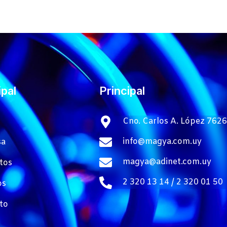
ipal
Principal
Cno. Carlos A. López 7626
info@magya.com.uy
sa
magya@adinet.com.uy
tos
2 320 13 14 / 2 320 01 50
os
to