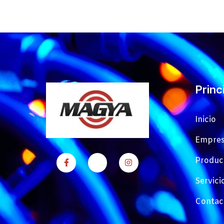
Princ
Inicio
Empre
Produc
Servici
Contac